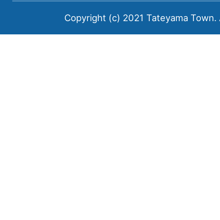
新
Copyright (c) 2021 Tateyama Town. A
川
郡
に
属
す
る
町
で
あ
る。