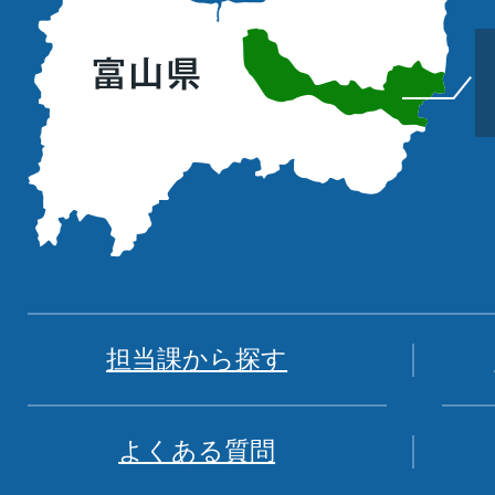
の
位
置
を
記
し
た
地
図。
富
担当課から探す
山
県
よくある質問
中