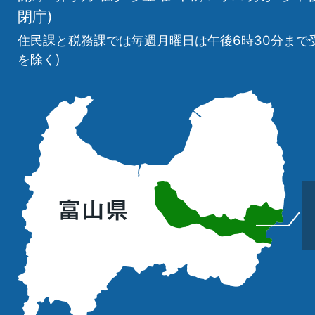
閉庁)
住民課と税務課では毎週月曜日は午後6時30分まで
を除く)
立
山
町
の
位
置
を
記
し