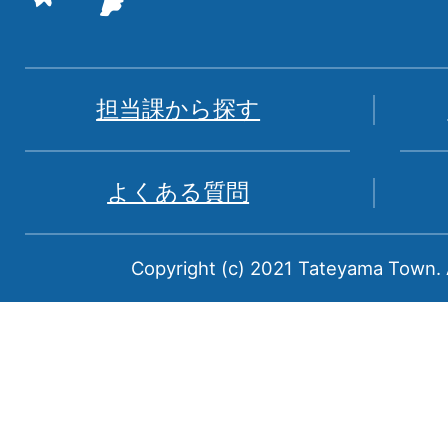
た
地
図。
富
担当課から探す
山
県
よくある質問
中
新
Copyright (c) 2021 Tateyama Town. A
川
郡
に
属
す
る