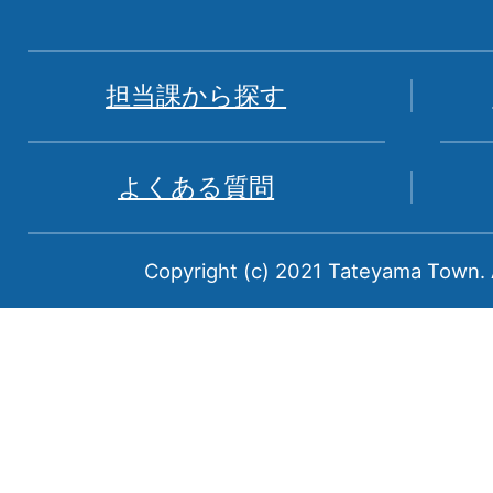
地
図。
富
担当課から探す
山
県
よくある質問
中
新
Copyright (c) 2021 Tateyama Town. A
川
郡
に
属
す
る