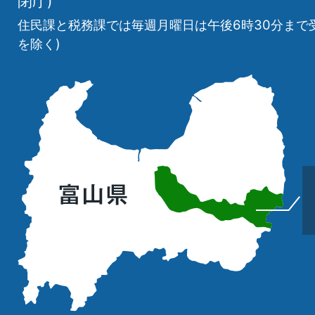
閉庁)
住民課と税務課では毎週月曜日は午後6時30分まで
を除く)
立
山
町
の
位
置
を
記
し
た