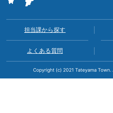
た
地
図。
富
担当課から探す
山
県
よくある質問
中
新
Copyright (c) 2021 Tateyama Town. A
川
郡
に
属
す