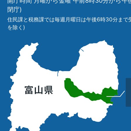
開庁時間 月曜から金曜 午前8時30分から午
閉庁)
住民課と税務課では毎週月曜日は午後6時30分まで
を除く)
立
山
町
の
位
置
を
記
し