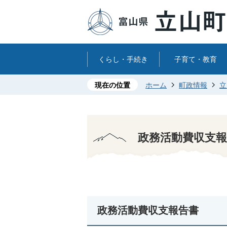
くらし・手続き
子育て・教育
現在の位置
ホーム
町政情報
立
政務活動費収支報告
政務活動費収支報告書