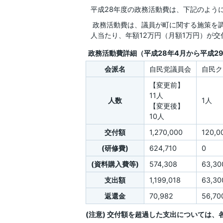
平成28年度の政務活動費は、下記のよう
政務活動費は、議員が町に関する施策を調
人当たり、年額12万円（月額1万円）が
政務活動費詳細（平成28年4月から平成2
会派名
自民党議員会
自民ク
【変更前】
11人
人数
1人
【変更後】
10人
交付額
1,270,000
120,0
(研修費)
624,710
0
(資料購入費等)
574,308
63,30
支出額
1,199,018
63,30
返還金
70,982
56,70
(注意) 交付額を超過した支出については