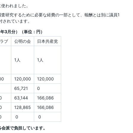
に使われました。
査研究するために必要な経費の一部として、報酬とは別に議員1
交付されています。
9年3月分）（単位：円）
ラブ
公明の会
日本共産党
1人
1人
00
120,000
120,000
65,721
0
0
63,144
166,086
0
128,865
166,086
0
0
0
、各会派で負担しています。