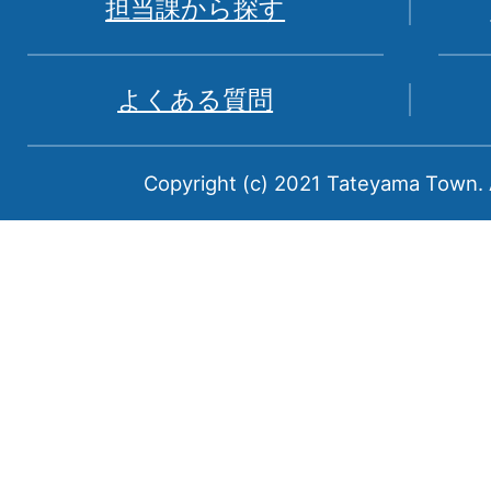
富
担当課から探す
山
県
よくある質問
中
新
Copyright (c) 2021 Tateyama Town. A
川
郡
に
属
す
る
町
で
あ