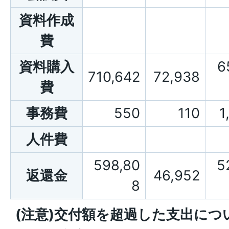
資料作成
費
資料購入
6
710,642
72,938
費
事務費
550
110
1
人件費
598,80
5
返還金
46,952
8
(注意)交付額を超過した支出につ