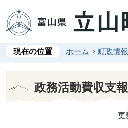
現在の位置
ホーム
町政情
政務活動費収支報
更