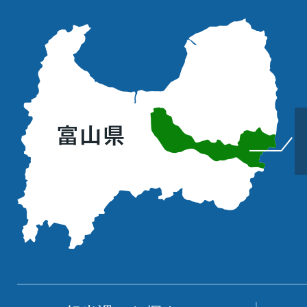
立
山
町
の
位
置
を
記
し
た
地
図。