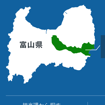
立
山
町
の
位
置
を
記
し
た
地
図。
富