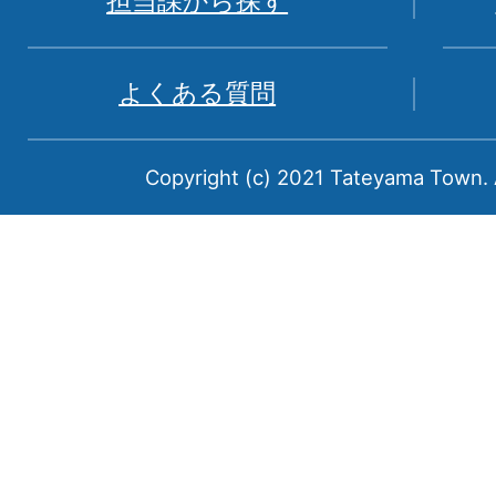
担当課から探す
山
県
よくある質問
中
新
Copyright (c) 2021 Tateyama Town. A
川
郡
に
属
す
る
町
で
あ