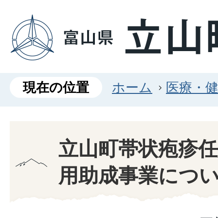
現在の位置
ホーム
医療・
立山町帯状疱疹任
用助成事業につ