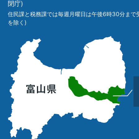
閉庁)
住民課と税務課では毎週月曜日は午後6時30分まで
を除く)
立
山
町
の
位
置
を
記
し
た