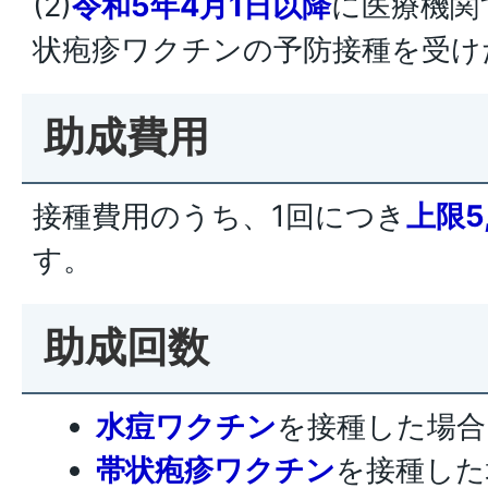
(2)
令和5年4月1日以降
に医療機関
状疱疹ワクチンの予防接種を受け
助成費用
接種費用のうち、1回につき
上限5
す。
助成回数
水痘ワクチン
を接種した場合
帯状疱疹ワクチン
を接種した