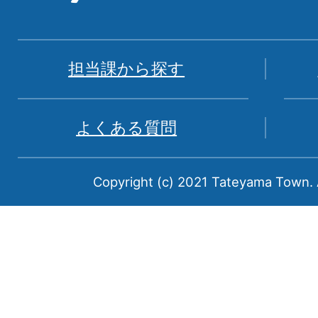
地
図。
富
担当課から探す
山
県
よくある質問
中
新
Copyright (c) 2021 Tateyama Town. A
川
郡
に
属
す
る