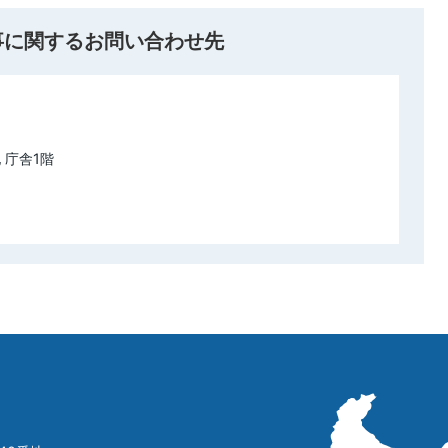
事に関するお問い合わせ先
 庁舎1階
立
山
町