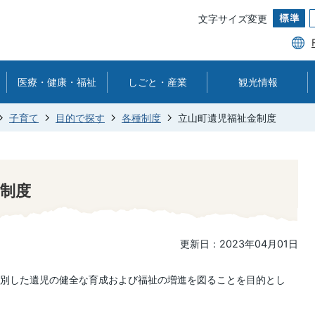
文字サイズ変更
医療・健康・福祉
しごと・産業
観光情報
子育て
目的で探す
各種制度
立山町遺児福祉金制度
制度
更新日：2023年04月01日
別した遺児の健全な育成および福祉の増進を図ることを目的とし