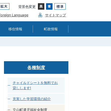
背景色変更
Foreign Language
サイトマップ
移住情報
町政情報
各種制度
チャイルドシートを無料でお
貸しします!
充実した学習環境の紹介
立山町遺児福祉金制度