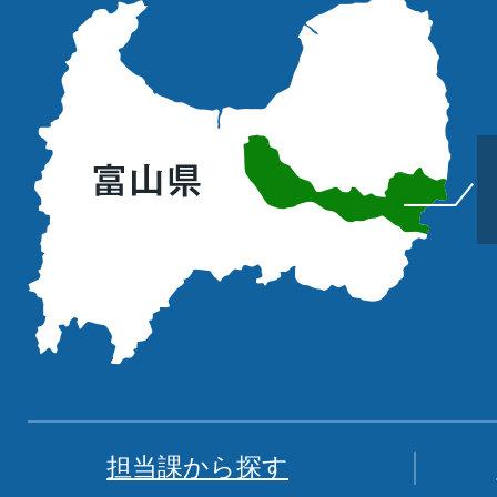
立
山
町
の
位
置
を
記
し
た
地
図。
富
担当課から探す