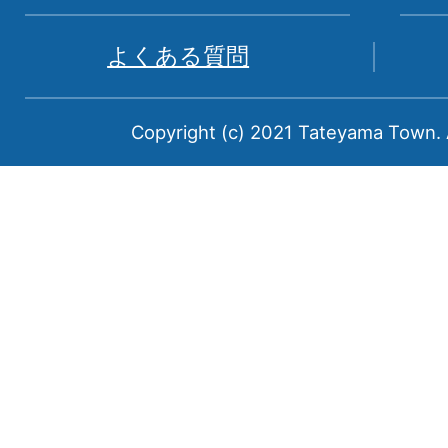
山
県
よくある質問
中
新
Copyright (c) 2021 Tateyama Town. A
川
郡
に
属
す
る
町
で
あ
る。