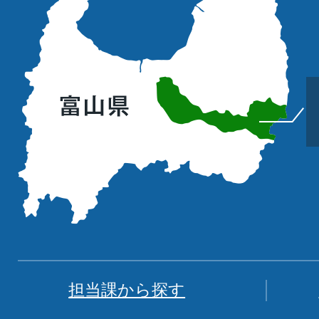
山
町
の
位
置
を
記
し
た
地
図。
富
担当課から探す
山