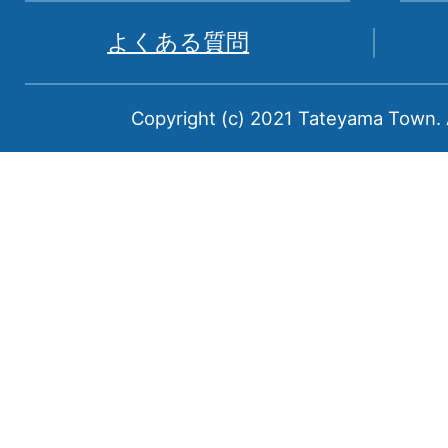
県
よくある質問
中
新
Copyright (c) 2021 Tateyama Town. A
川
郡
に
属
す
る
町
で
あ
る。