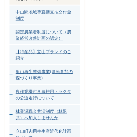
中山間地域等直接支払交付金
制度
認定農業者制度について（農
業経営改善計画の認定）
【特産品】立山ブランドのご
紹介
里山再生整備事業(県民参加の
森づくり事業)
農作業機付き農耕用トラクタ
の公道走行について
林業退職金共済制度（林退
共）へ加入しませんか
立山町肉用牛生産近代化計画