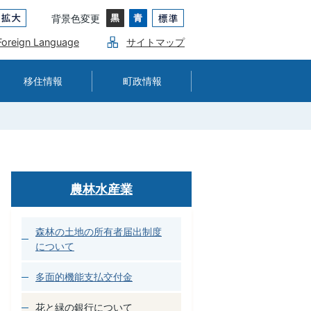
背景色変更
Foreign Language
サイトマップ
移住情報
町政情報
農林水産業
森林の土地の所有者届出制度
について
多面的機能支払交付金
花と緑の銀行について