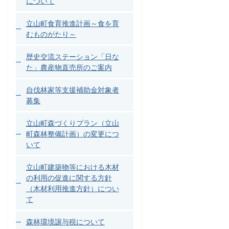
について
立山町食育推進計画～食を育
むものがたり～
歴史交流ステーション「日な
た」農産物直売所のご案内
自伐林家等支援補助金対象者
募集
立山町森づくりプラン（立山
町森林整備計画）の変更につ
いて
立山町建築物等における木材
の利用の促進に関する方針
（木材利用推進方針）につい
て
森林環境譲与税について