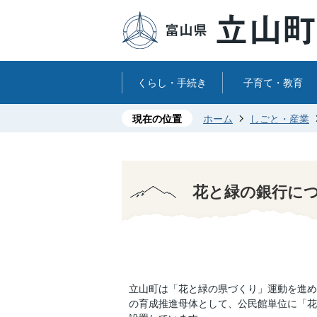
くらし・手続き
子育て・教育
現在の位置
ホーム
しごと・産業
花と緑の銀行に
立山町は「花と緑の県づくり」運動を進め
の育成推進母体として、公民館単位に「花