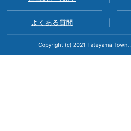
山
県
よくある質問
中
新
Copyright (c) 2021 Tateyama Town. A
川
郡
に
属
す
る
町
で
あ