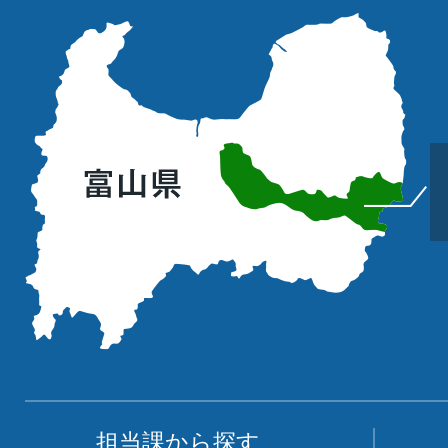
立
山
町
の
位
置
を
記
し
た
地
図。
富
担当課から探す