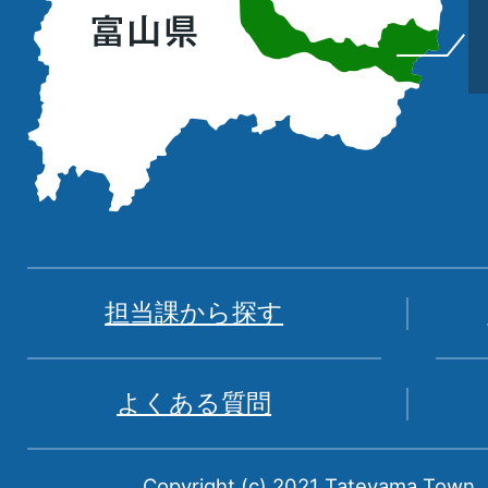
位
置
を
記
し
た
地
図。
富
担当課から探す
山
県
よくある質問
中
新
Copyright (c) 2021 Tateyama Town. A