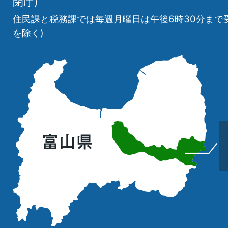
閉庁)
住民課と税務課では毎週月曜日は午後6時30分まで
を除く)
立
山
町
の
位
置
を
記
し
た