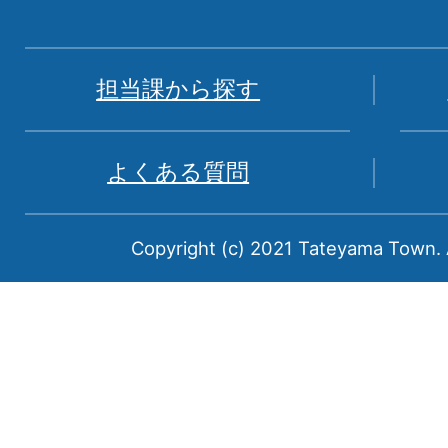
地
図。
富
担当課から探す
山
県
よくある質問
中
新
Copyright (c) 2021 Tateyama Town. A
川
郡
に
属
す
る