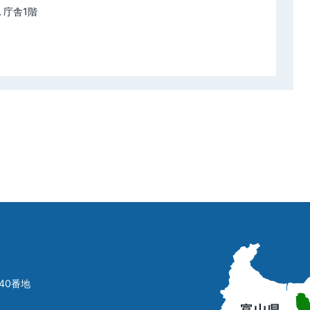
 庁舎1階
立
山
町
40番地
の