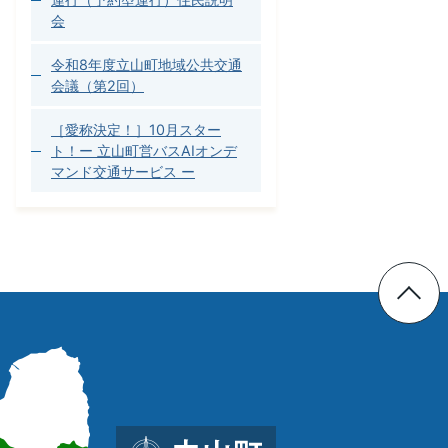
会
令和8年度立山町地域公共交通
会議（第2回）
［愛称決定！］10月スター
ト！ー 立山町営バスAIオンデ
マンド交通サービス ー
立