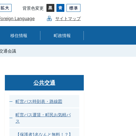
背景色変更
Foreign Language
サイトマップ
移住情報
町政情報
交通会議
公共交通
町営バス時刻表・路線図
町営バス運賃・町民お気軽パ
ス
【保護者1名なんと無料！？】