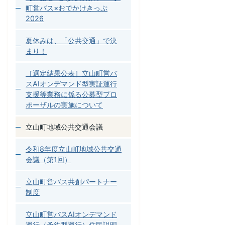
町営バス×おでかけきっぷ
2026
夏休みは、「公共交通」で決
まり！
［選定結果公表］立山町営バ
スAIオンデマンド型実証運行
支援等業務に係る公募型プロ
ポーザルの実施について
立山町地域公共交通会議
令和8年度立山町地域公共交通
会議（第1回）
立山町営バス共創パートナー
制度
立山町営バスAIオンデマンド
運行（予約型運行）住民説明