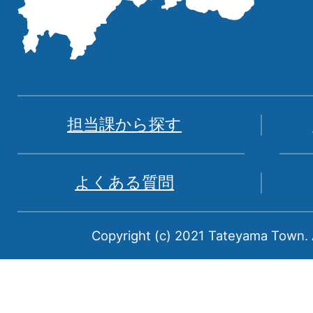
記
し
た
地
図。
富
担当課から探す
山
県
よくある質問
中
新
Copyright (c) 2021 Tateyama Town. A
川
郡
に
属