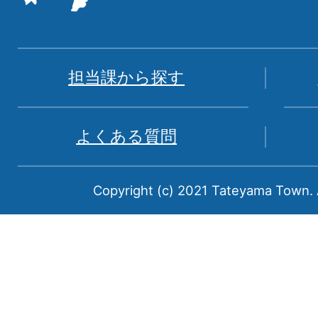
た
地
図。
富
担当課から探す
山
県
よくある質問
中
新
Copyright (c) 2021 Tateyama Town. A
川
郡
に
属
す
る