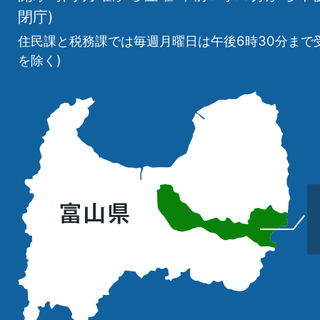
閉庁)
住民課と税務課では毎週月曜日は午後6時30分まで
を除く)
立
山
町
の
位
置
を
記
し