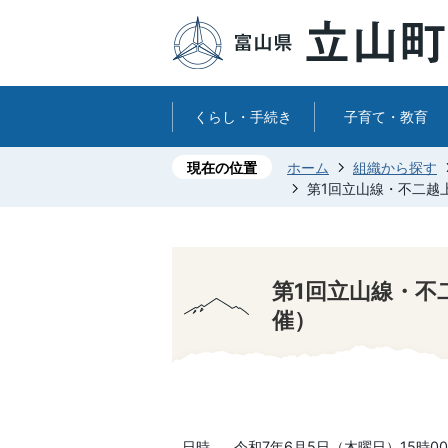
くらし・手続き
子育て・教育
現在の位置
ホーム
組織から探す
第1回立山線・不二越
第1回立山線・不
催）
日時 令和7年6月5日（木曜日）15時0