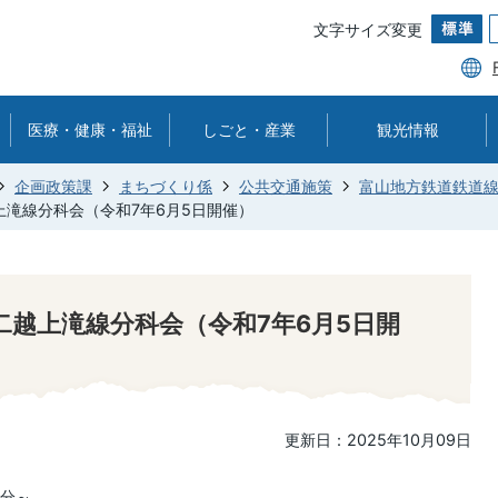
文字サイズ変更
医療・健康・福祉
しごと・産業
観光情報
企画政策課
まちづくり係
公共交通施策
富山地方鉄道鉄道
上滝線分科会（令和7年6月5日開催）
二越上滝線分科会（令和7年6月5日開
更新日：2025年10月09日
0分～