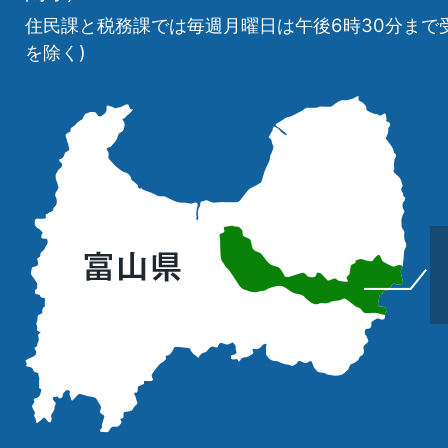
住民課と税務課では毎週月曜日は午後6時30分まで
を除く)
立
山
町
の
位
置
を
記
し
た