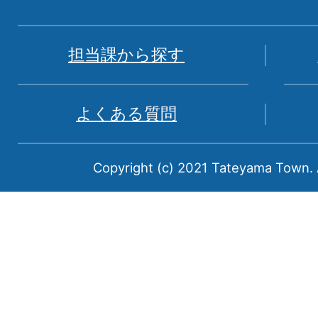
地
図。
富
担当課から探す
山
県
よくある質問
中
新
Copyright (c) 2021 Tateyama Town. A
川
郡
に
属
す
る
町