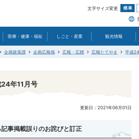
文字サイズ変更
医療・健康・福祉
しごと・産業
観光情報
企画政策課
企画広報係
広報・広聴
広報たてやま
平成2
24年11月号
更新日：2021年06月01日
る記事掲載誤りのお詫びと訂正