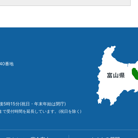
立
山
町
40番地
の
位
置
を
記
後5時15分(祝日・年末年始は閉庁)
し
た
まで受付時間を延長しています。(祝日を除く)
地
図。
富