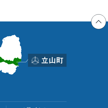
立
山
町