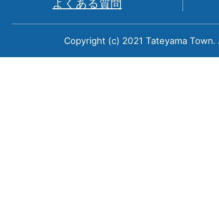
よくある質問
中
新
Copyright (c) 2021 Tateyama Town. A
川
郡
に
属
す
る
町
で
あ
る。