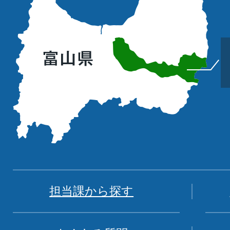
町
の
位
置
を
記
し
た
地
図。
富
担当課から探す
山
県