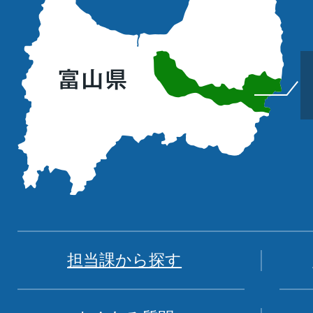
町
の
位
置
を
記
し
た
地
図。
富
担当課から探す
山
県