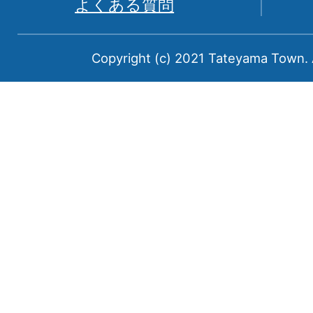
よくある質問
中
新
Copyright (c) 2021 Tateyama Town. A
川
郡
に
属
す
る
町
で
あ
る。