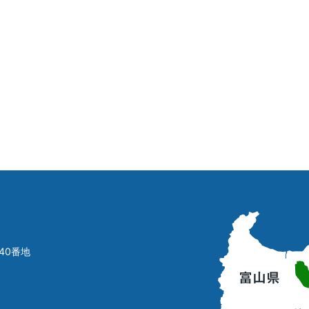
立
山
町
40番地
の
位
置