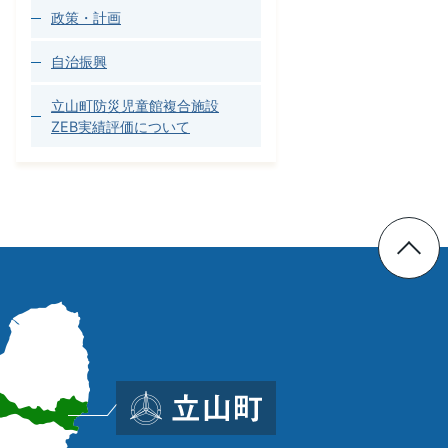
政策・計画
自治振興
立山町防災児童館複合施設
ZEB実績評価について
立
山