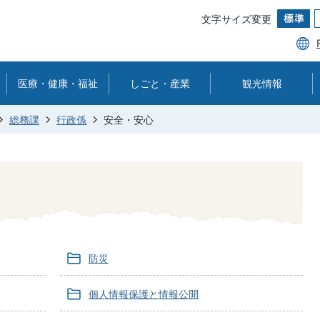
文字サイズ変更
医療・健康・福祉
しごと・産業
観光情報
総務課
行政係
安全・安心
防災
個人情報保護と情報公開