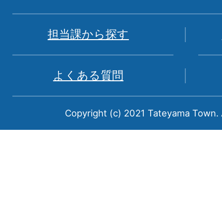
図。
富
担当課から探す
山
県
よくある質問
中
新
Copyright (c) 2021 Tateyama Town. A
川
郡
に
属
す
る
町