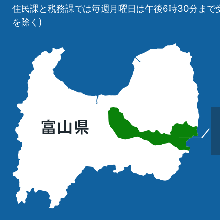
住民課と税務課では毎週月曜日は午後6時30分まで
を除く)
立
山
町
の
位
置
を
記
し
た
地