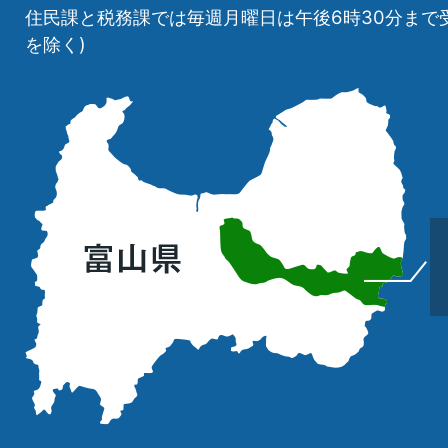
住民課と税務課では毎週月曜日は午後6時30分まで
を除く)
立
山
町
の
位
置
を
記
し
た
地