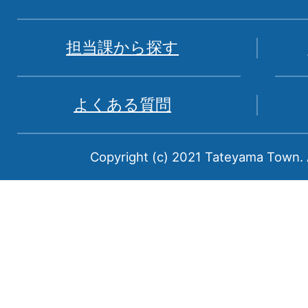
図。
富
担当課から探す
山
県
よくある質問
中
新
Copyright (c) 2021 Tateyama Town. A
川
郡
に
属
す
る
町