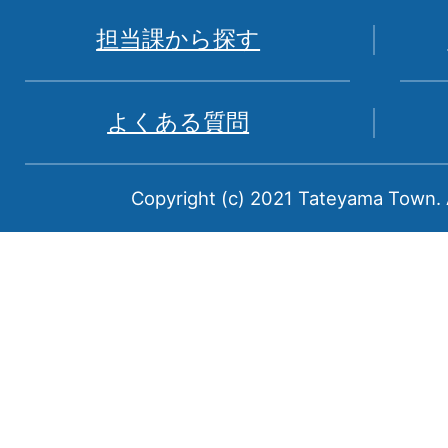
図。
富
担当課から探す
山
県
よくある質問
中
新
Copyright (c) 2021 Tateyama Town. A
川
郡
に
属
す
る
町
で