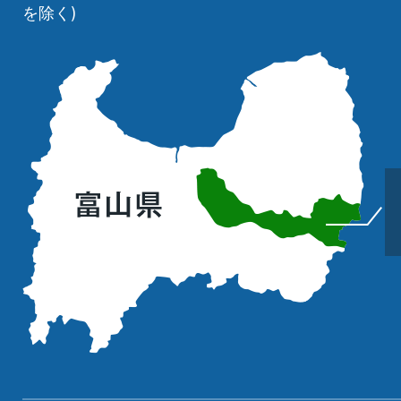
を除く)
立
山
町
の
位
置
を
記
し
た
地