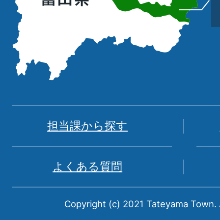
置
を
記
し
た
地
図。
富
担当課から探す
山
県
よくある質問
中
新
Copyright (c) 2021 Tateyama Town. A
川