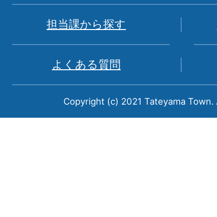
図。
富
担当課から探す
山
県
よくある質問
中
新
Copyright (c) 2021 Tateyama Town. A
川
郡
に
属
す
る
町