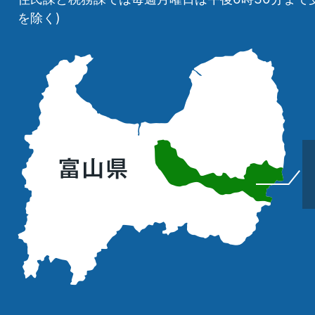
を除く)
立
山
町
の
位
置
を
記
し
た
地