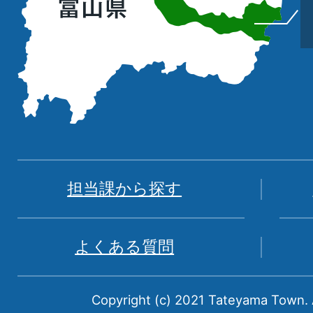
置
を
記
し
た
地
図。
富
担当課から探す
山
県
よくある質問
中
新
Copyright (c) 2021 Tateyama Town. A
川