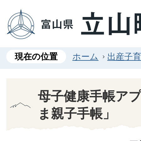
現在の位置
ホーム
出産子
母子健康手帳ア
ま親子手帳」