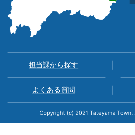
を
記
し
た
地
図。
富
担当課から探す
山
県
よくある質問
中
新
Copyright (c) 2021 Tateyama Town. A
川
郡