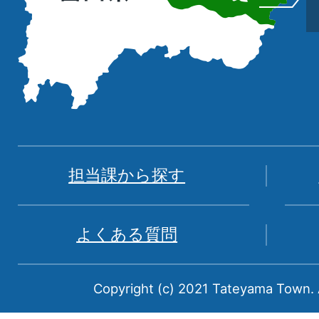
置
を
記
し
た
地
図。
富
担当課から探す
山
県
よくある質問
中
新
Copyright (c) 2021 Tateyama Town. A
川
郡