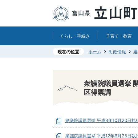
くらし・手続き
子育て・教育
現在の位置
ホーム
町政情報
選
衆議院議員選挙 
区得票調
衆議院議員選挙 平成8年10月20日執
衆議院議員選挙 平成12年6月25日執