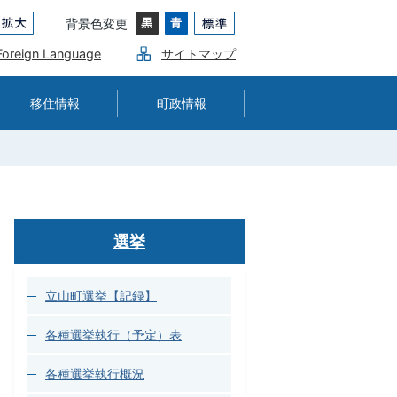
背景色変更
Foreign Language
サイトマップ
移住情報
町政情報
選挙
立山町選挙【記録】
各種選挙執行（予定）表
各種選挙執行概況