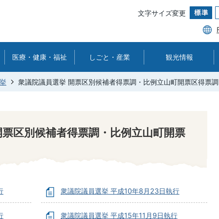
文字サイズ変更
医療・健康・福祉
しごと・産業
観光情報
挙
衆議院議員選挙 開票区別候補者得票調・比例立山町開票区得票調
開票区別候補者得票調・比例立山町開票
行
衆議院議員選挙 平成10年8月23日執行
行
衆議院議員選挙 平成15年11月9日執行