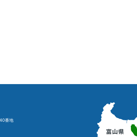
立
山
町
40番地
の
位