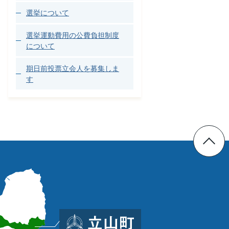
選挙について
選挙運動費用の公費負担制度
について
期日前投票立会人を募集しま
す
立