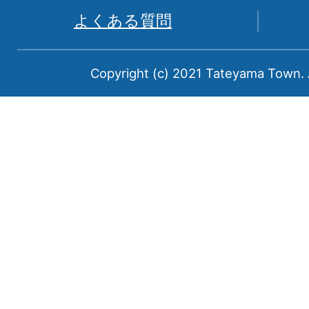
県
よくある質問
中
新
Copyright (c) 2021 Tateyama Town. A
川
郡
に
属
す
る
町
で
あ
る。