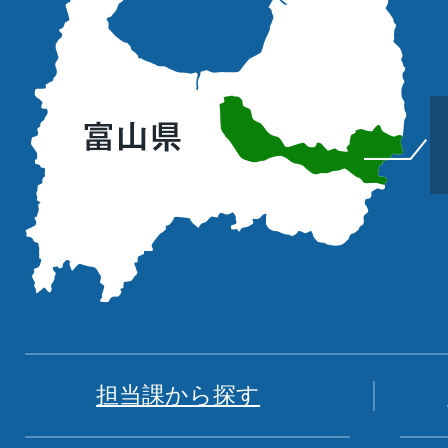
山
町
の
位
置
を
記
し
た
地
図。
富
担当課から探す
山