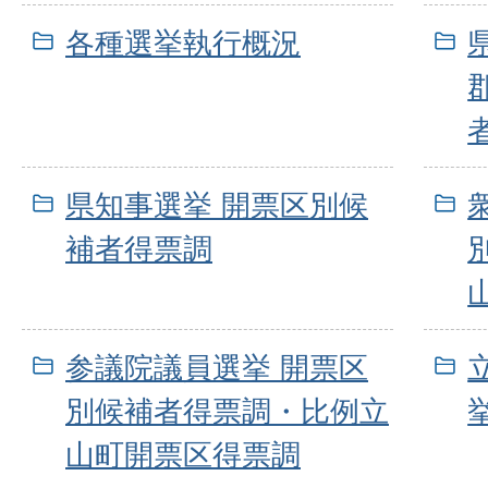
各種選挙執行概況
県知事選挙 開票区別候
補者得票調
参議院議員選挙 開票区
別候補者得票調・比例立
山町開票区得票調