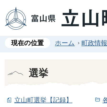
現在の位置
ホーム
町政情
選挙
立山町選挙【記録】