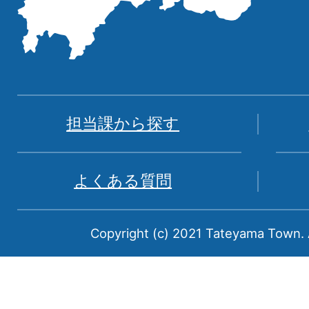
記
し
た
地
図。
富
担当課から探す
山
県
よくある質問
中
新
Copyright (c) 2021 Tateyama Town. A
川
郡
に
属