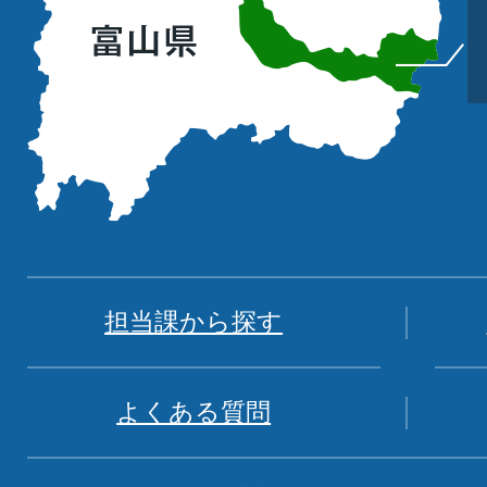
位
置
を
記
し
た
地
図。
富
担当課から探す
山
県
よくある質問
中
新