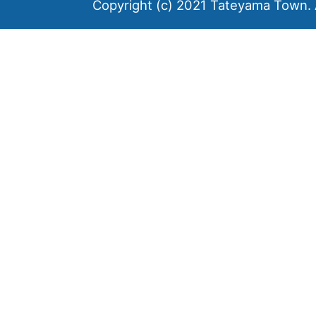
Copyright (c) 2021 Tateyama Town. A
川
郡
に
属
す
る
町
で
あ
る。